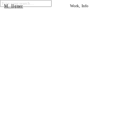
Work
Info
M. Ilgner